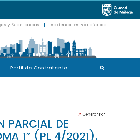
jas y Sugerencias
|
Incidencia en vía pública
Buscador
Perfil de Contratante
Generar Pdf
N PARCIAL DE
A 1” (PL 4/2021).