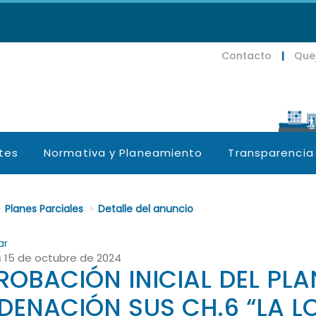
Contacto
|
Que
tes
Normativa y Planeamiento
Transparencia
e.subsections???
>
Planes Parciales
>
Detalle del anuncio
ar
 15 de octubre de 2024
ROBACIÓN INICIAL DEL PLA
legar
DENACIÓN SUS CH.6 “LA LOM
legar