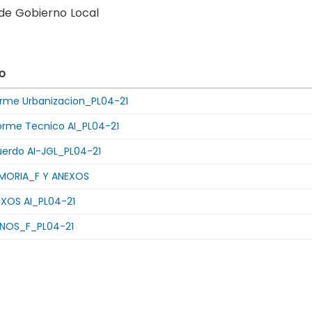
de Gobierno Local
ras'
o
orme Urbanizacion_PL04-21
orme Tecnico AI_PL04-21
tes
gas
uerdo AI-JGL_PL04-21
s
MORIA_F Y ANEXOS
EXOS AI_PL04-21
ANOS_F_PL04-21