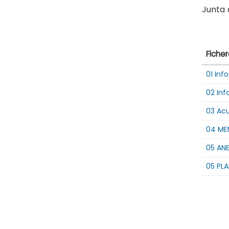
'Anuncios
Junta 
de
Arquitectura
e
Infraestructu
Ficher
Tabla
01 Inf
que
lista
02 Inf
diferen
descar
03 Ac
de
fichero
04 ME
05 AN
05 PL