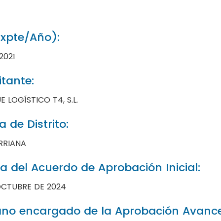
legar
'
Expte/Año):
legar
2021
legar
itante:
o'
 LOGÍSTICO T4, S.L.
ia'
legar
 de Distrito:
RRIANA
a del Acuerdo de Aprobación Inicial:
o'
OCTUBRE DE 2024
legar
no encargado de la Aprobación Avance