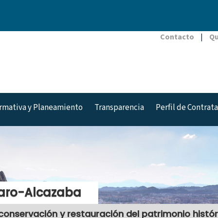
Contacto
|
Qu
rmativa y Planeamiento
Transparencia
Perfil de Contrat
tions???
faro-Alcazaba
 conservación y restauración del patrimonio histó