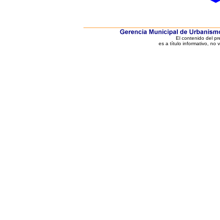
El contenido del p
es a título informativo, no 