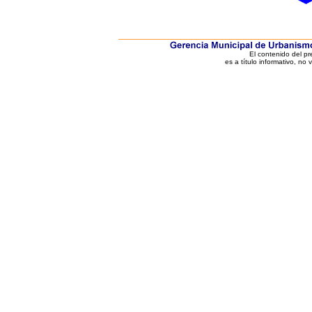
El contenido del p
es a título informativo, no 