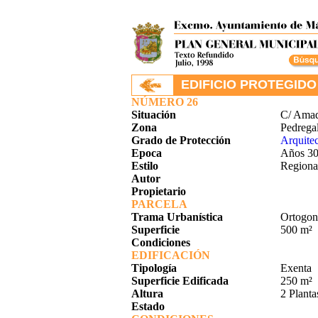
.
EDIFICIO PROTEGIDO
NÚMERO 26
Situación
C/ Amado
Zona
Pedrega
Grado de Protección
Arquitec
Epoca
Años 30
Estilo
Regional
Autor
Propietario
PARCELA
Trama Urbanística
Ortogona
Superficie
500 m²
Condiciones
EDIFICACIÓN
Tipología
Exenta
Superficie Edificada
250 m²
Altura
2 Planta
Estado