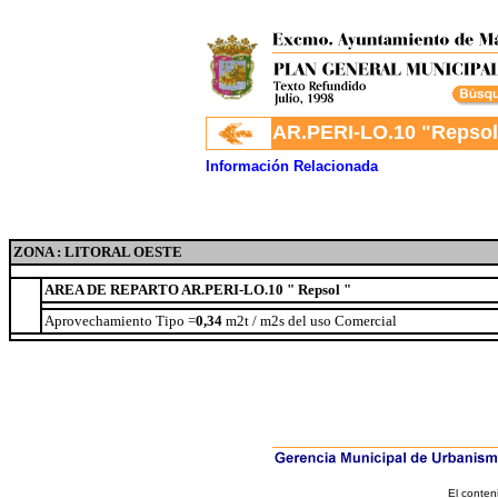
.
AR.PERI-LO.10 "Repsol
Información Relacionada
ZONA : LITORAL OESTE
AREA DE REPARTO AR.PERI-LO.10 " Repsol "
Superf
Aprovechamiento Tipo =
0,34
m2t / m2s del uso Comercial
El conten