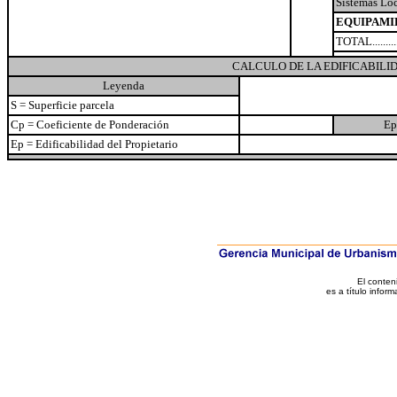
Sistemas Loc
EQUIPAMI
TOTAL.............
CALCULO DE LA EDIFICABILI
Leyenda
S = Superficie parcela
Cp = Coeficiente de Ponderación
Ep
Ep = Edificabilidad del Propietario
El conten
es a título inform