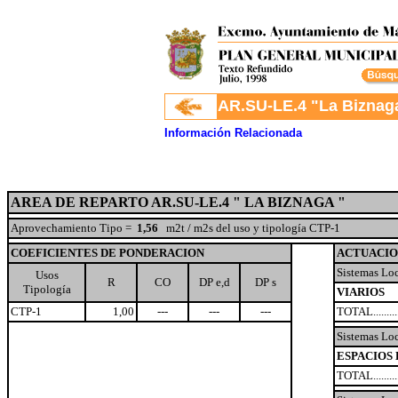
.
AR.SU-LE.4 "La Biznag
Información Relacionada
AREA DE REPARTO AR.SU-LE.4 " LA BIZNAGA "
Aprovechamiento Tipo =
1,56
m2t / m2s del uso y tipología CTP-1
COEFICIENTES DE PONDERACION
ACTUACIO
Sistemas Loc
Usos
R
CO
DP e,d
DP s
Tipología
VIARIOS
CTP-1
1,00
---
---
---
TOTAL............
Sistemas Loc
ESPACIOS 
TOTAL.............