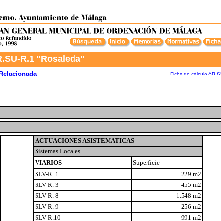
.SU-R.1 "Rosaleda"
Relacionada
Ficha de cálculo AR.S
ACTUACIONES ASISTEMATICAS
Sistemas Locales
VIARIOS
Superficie
SLV-R. 1
229 m2
SLV-R. 3
455 m2
SLV-R. 8
1.548 m2
SLV-R. 9
256 m2
SLV-R.10
991 m2