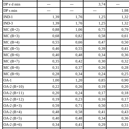
DP e d min
---
---
3,74
---
DP s min
---
---
---
1,98
IND-1
1,39
1,76
1,25
1,32
IND-3
1,39
1,76
1,25
1,32
MC (B+2)
0,88
1,06
0,75
0,79
MC (B+3)
0,68
0,82
0,58
0,61
MC (B+4)
0,55
0,66
0,47
0,50
MC (B+5)
0,46
0,55
0,39
0,41
MC (B+6)
0,40
0,48
0,34
0,36
MC (B+7)
0,35
0,42
0,30
0,32
MC (B+8)
0,31
0,37
0,26
0,28
MC (B+9)
0,28
0,34
0,24
0,25
OA-1
1,00
1,20
0,85
0,90
OA-2 (B+10)
0,22
0,26
0,19
0,20
OA-2 (B+11)
0,20
0,24
0,17
0,18
OA-2 (B+12)
0,19
0,23
0,16
0,17
OA-2 (B+3)
0,59
0,71
0,50
0,53
OA-2 (B+4)
0,48
0,58
0,41
0,43
OA-2 (B+5)
0,40
0,48
0,34
0,36
OA-2 (B+6)
0,34
0,41
0,29
0,31