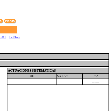
U-R.1
Ir a Plano
ACTUACIONES SISTEMATICAS
UE
Sis.Local
m2
------
--------
--------