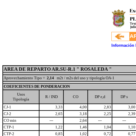
.
AR
Información 
AREA DE REPARTO AR.SU-R.1 " ROSALEDA "
Aprovechamiento Tipo =
2,14
m2t / m2s del uso y tipología OA-1
COEFICIENTES DE PONDERACION
Usos
R / IND
CO
DP e,d
DP s
Tipología
CJ-1
3,33
4,00
2,83
3,00
CJ-2
2,65
3,18
2,25
2,39
CO min
---
2,64
---
---
CTP-1
1,22
1,46
1,04
1,10
CTP-2
0,85
1,02
0,72
0,77