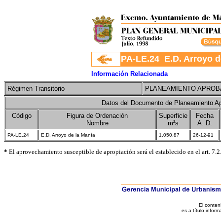
.
PA-LE.24 E.D. Arroyo d
Información Relacionada
Régimen Transitorio
PLANEAMIENTO APRO
Datos del Documento de Planeamiento Ap
Código
Figura de Ordenación
Superficie
Fecha
Nombre
m²s
A. D.
PA-LE.24
E.D. Arroyo de la Manía
1.050,87
26-12-91
*
El aprovechamiento susceptible de apropiación será el establecido en el art. 7.2
El conten
es a título inform