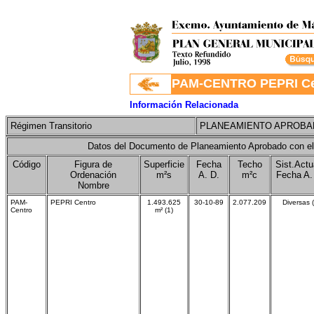
.
PAM-CENTRO PEPRI Ce
Información Relacionada
Régimen Transitorio
PLANEAMIENTO APROBA
Datos del Documento de Planeamiento Aprobado con el
Código
Figura de
Superficie
Fecha
Techo
Sist.Actu
Ordenación
m²s
A. D.
m²c
Fecha A.
Nombre
PAM-
PEPRI Centro
1.493.625
30-10-89
2.077.209
Diversas (
Centro
m² (1)