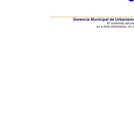
El contenido del p
es a título informativo, no 