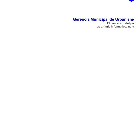
El contenido del p
es a título informativo, no 