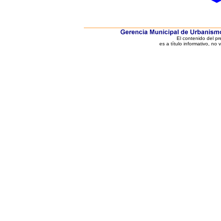
El contenido del p
es a título informativo, no 