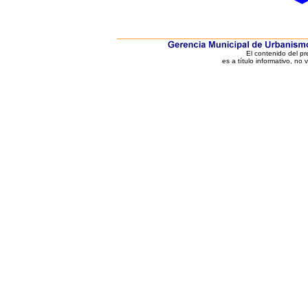
El contenido del p
es a título informativo, no 