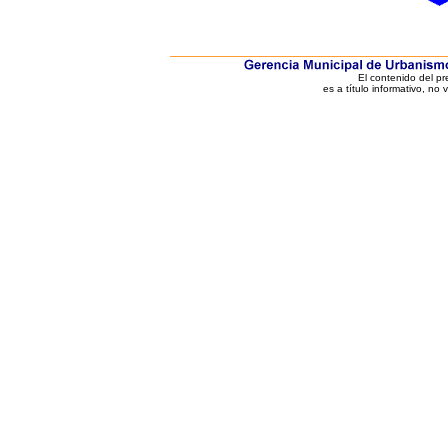
El contenido del p
es a título informativo, no 