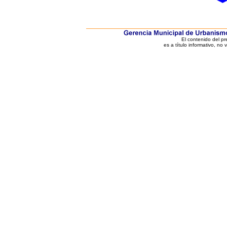
El contenido del p
es a título informativo, no 