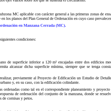
s ejes viarios sobre los que se sustenta el crecimiento.
ubzona MC aplicable con carácter general a las primeras zonas de ensa
en los planos del Plan General de Ordenación en cuyo caso prevalecerá 
e ordenación en Manzana Cerrada (MC).
 siguientes condiciones:
no de superficie inferior a 120 m² encajadas entre dos edificios med
ermita alcanzar dicha superficie mínima, siempre que se tenga consta
realizar, previamente al Proyecto de Edificación un Estudio de Detalle 
 urbano y, en su caso, con la edificación colindante.
s ordenadas como tal en el correspondiente planeamiento y proyecto 
propuesta de ordenación del conjunto de la manzana, donde se resuelvan
 de cornisas y petos.