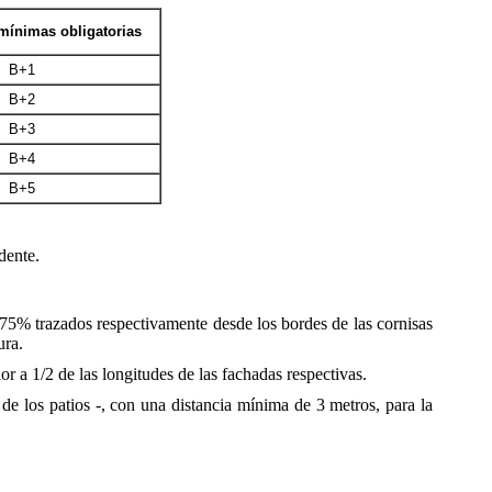
 mínimas obligatorias
B+1
B+2
B+3
B+4
B+5
dente.
l 75% trazados respectivamente desde los bordes de las cornisas
ura.
r a 1/2 de las longitudes de las fachadas respectivas.
 de los patios -, con una distancia mínima de 3 metros, para la