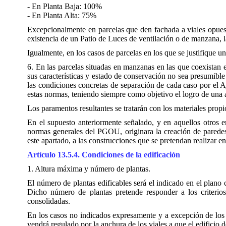
- En Planta Baja: 100%
- En Planta Alta: 75%
Excepcionalmente en parcelas que den fachada a viales opuesto
existencia de un Patio de Luces de ventilación o de manzana, 
Igualmente, en los casos de parcelas en los que se justifique u
6. En las parcelas situadas en manzanas en las que coexistan 
sus características y estado de conservación no sea presumibl
las condiciones concretas de separación de cada caso por el Ay
estas normas, teniendo siempre como objetivo el logro de una
Los paramentos resultantes se tratarán con los materiales propi
En el supuesto anteriormente señalado, y en aquellos otros en
normas generales del PGOU, originara la creación de paredes
este apartado, a las construcciones que se pretendan realizar en
Artículo 13.5.4. Condiciones de la edificación
1. Altura máxima y número de plantas.
El número de plantas edificables será el indicado en el plano 
Dicho número de plantas pretende responder a los criterios
consolidadas.
En los casos no indicados expresamente y a excepción de los 
vendrá regulado por la anchura de los viales a que el edificio 