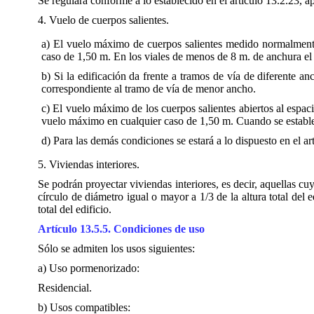
Se regulará conforme a lo establecido en el artículo 13.2.23, a
4. Vuelo de cuerpos salientes.
a) El vuelo máximo de cuerpos salientes medido normalmente
caso de 1,50 m. En los viales de menos de 8 m. de anchura el
b) Si la edificación da frente a tramos de vía de diferente a
correspondiente al tramo de vía de menor ancho.
c) El vuelo máximo de los cuerpos salientes abiertos al espac
vuelo máximo en cualquier caso de 1,50 m. Cuando se establez
d) Para las demás condiciones se estará a lo dispuesto en el a
5. Viviendas interiores.
Se podrán proyectar viviendas interiores, es decir, aquellas cu
círculo de diámetro igual o mayor a 1/3 de la altura total del 
total del edificio.
Artículo 13.5.5. Condiciones de uso
Sólo se admiten los usos siguientes:
a) Uso pormenorizado:
Residencial.
b) Usos compatibles: