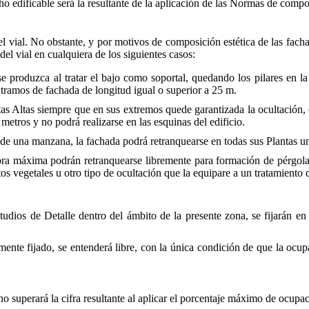
cho edificable será la resultante de la aplicación de las Normas de compo
el vial. No obstante, y por motivos de composición estética de las fach
del vial en cualquiera de los siguientes casos:
se produzca al tratar el bajo como soportal, quedando los pilares en l
n tramos de fachada de longitud igual o superior a 25 m.
ntas Altas siempre que en sus extremos quede garantizada la ocultació
metros y no podrá realizarse en las esquinas del edificio.
n de una manzana, la fachada podrá retranquearse en todas sus Plantas u
dora máxima podrán retranquearse libremente para formación de pérgola
os vegetales u otro tipo de ocultación que la equipare a un tratamiento 
udios de Detalle dentro del ámbito de la presente zona, se fijarán e
te fijado, se entenderá libre, con la única condición de que la ocupac
 no superará la cifra resultante al aplicar el porcentaje máximo de ocupa