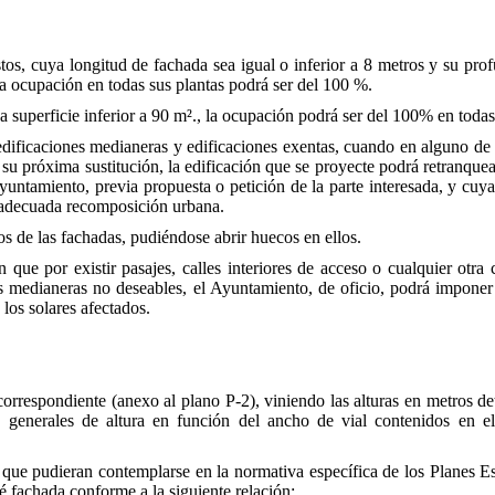
s, cuya longitud de fachada sea igual o inferior a 8 metros y su profu
la ocupación en todas sus plantas podrá ser del 100 %.
na superficie inferior a 90 m²., la ocupación podrá ser del 100% en todas
edificaciones medianeras y edificaciones exentas, cuando en alguno de l
e su próxima sustitución, la edificación que se proyecte podrá retranq
untamiento, previa propuesta o petición de la parte interesada, y cuya
 adecuada recomposición urbana.
os de las fachadas, pudiéndose abrir huecos en ellos.
 que por existir pasajes, calles interiores de acceso o cualquier otra
 medianeras no deseables, el Ayuntamiento, de oficio, podrá imponer 
 los solares afectados.
correspondiente (anexo al plano P-2), viniendo las alturas en metros det
 generales de altura en función del ancho de vial contenidos en el 
que pudieran contemplarse en la normativa específica de los Planes Esp
dé fachada conforme a la siguiente relación: