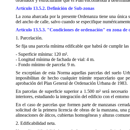
ordenador y estructurante que el Plan encomienda a determinado
Artículo 13.5.2. Definición de Sub-zonas
La zona abarcada por la presente Ordenanza tiene una única s
del ancho de calle, salvo cuando se especifique numéricamente 
Artículo 13.5.3. "Condiciones de ordenación" en zona d
1. Parcelación.
Se fija una parcela mínima edificable que habrá de cumplir las
- Superficie mínima: 120 m².
- Longitud mínima de fachada de vial: 4 m.
- Fondo mínimo de parcela: 9 m.
Se exceptúan de esta Norma aquellas parcelas del suelo Urba
imposibilitan de hecho cualquier trámite reparcelario que p
aprobación del Plan General de Ordenación Urbana de 1983.
En parcelas de superficie superior a 1.500 m² será necesario 
interiores, estudiando la integración del edificio con el entorno
En el caso de parcelas que formen parte de manzanas cerrada
solicitud de la primera licencia de obras de la manzana, una 
alineaciones de áticos, cubiertas homogéneas y alturas comunes
2. Edificabilidad neta.