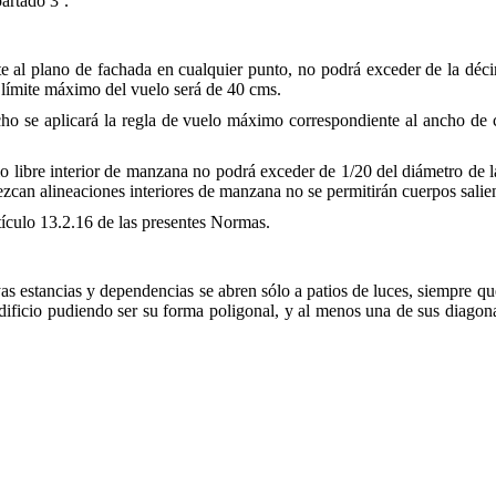
partado 3º.
 al plano de fachada en cualquier punto, no podrá exceder de la déci
 límite máximo del vuelo será de 40 cms.
ncho se aplicará la regla de vuelo máximo correspondiente al ancho de c
io libre interior de manzana no podrá exceder de 1/20 del diámetro de 
can alineaciones interiores de manzana no se permitirán cuerpos salien
rtículo 13.2.16 de las presentes Normas.
yas estancias y dependencias se abren sólo a patios de luces, siempre q
edificio pudiendo ser su forma poligonal, y al menos una de sus diagona