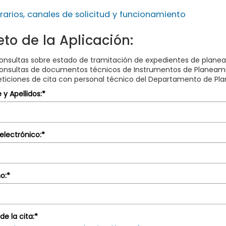
rarios, canales de solicitud y funcionamiento
'
to de la Aplicación:
onsultas sobre estado de tramitación de expedientes de plane
onsultas de documentos técnicos de Instrumentos de Planeami
eticiones de cita con personal técnico del Departamento de Pla
y Apellidos:*
legar
legar
electrónico:*
legar
o:*
o'
ia'
legar
de la cita:*