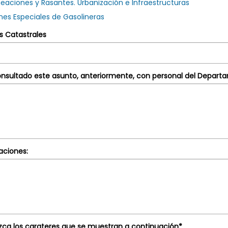
neaciones y Rasantes. Urbanización e Infraestructuras
legar
nes Especiales de Gasolineras
o'
s Catastrales
onsultado este asunto, anteriormente, con personal del Departa
ras'
aciones:
zca los carateres que se muestran a continuación*