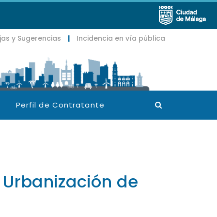
jas y Sugerencias
|
Incidencia en vía pública
Buscador
Perfil de Contratante
 Urbanización de