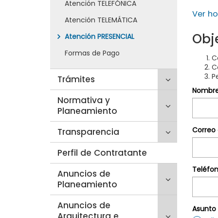
Atención TELEFÓNICA
secciones
'La
inicio
Ver ho
hijas:
Gerencia'
Atención TELEMÁTICA
'Ciudadanía
Obje
Atención PRESENCIAL
Formas de Pago
C
C
P
Click
Trámites
para
Nombre 
Click
Normativa y
desplegar/p
para
Planeamiento
secciones
desplegar/p
hijas:
Correo 
Click
Transparencia
secciones
'Trámites'
para
hijas:
Perfil de Contratante
desplegar/p
'Normativa
secciones
y
Teléfon
Click
Anuncios de
hijas:
Planeamient
para
Planeamiento
'Transparenc
desplegar/p
Click
Anuncios de
secciones
Asunto 
para
Arquitectura e
hijas: