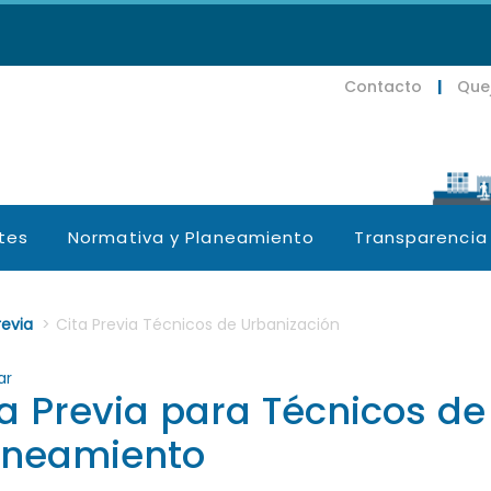
Contacto
|
Que
tes
Normativa y Planeamiento
Transparencia
e.subsections???
revia
>
Cita Previa Técnicos de Urbanización
ar
ta Previa para Técnicos de
legar
aneamiento
legar