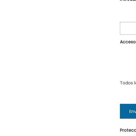
Accesos
Todos l
Env
Protecc