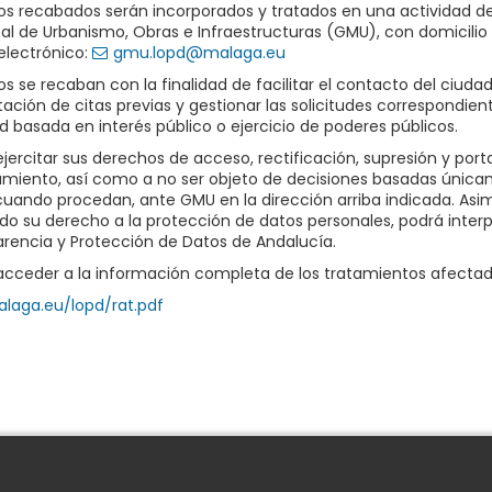
os recabados serán incorporados y tratados en una actividad de
al de Urbanismo, Obras e Infraestructuras (GMU), con domicili
electrónico:
gmu.lopd@malaga.eu
os se recaban con la finalidad de facilitar el contacto del ciud
ación de citas previas y gestionar las solicitudes correspondie
ad basada en interés público o ejercicio de poderes públicos.
jercitar sus derechos de acceso, rectificación, supresión y porta
amiento, así como a no ser objeto de decisiones basadas únic
cuando procedan, ante GMU en la dirección arriba indicada. Asi
do su derecho a la protección de datos personales, podrá inte
rencia y Protección de Datos de Andalucía.
cceder a la información completa de los tratamientos afectado
laga.eu/lopd/rat.pdf