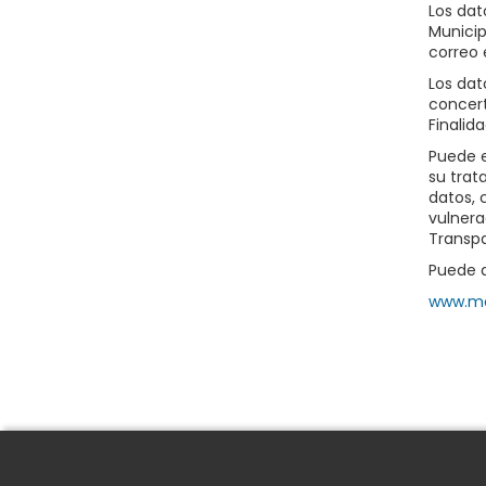
Los dat
Municip
correo 
Los dat
concert
Finalid
Puede e
su trat
datos, 
vulnera
Transpa
Puede a
www.ma